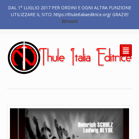
DAL 1° LUGLIO 2017 PER ORDINI E OGNI ALTRA FUNZIONE
€
0.00
UTILIZZARE IL SITO: https://thuleitaliaeditrice.org/ GRAZIE!
Rimuovi
²